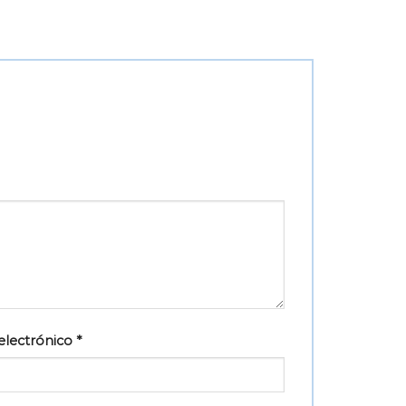
electrónico
*