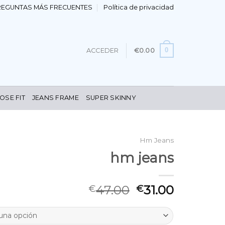
REGUNTAS MÁS FRECUENTES
Política de privacidad
0
ACCEDER
€
0.00
OSE FIT
JEANS FRAME
SUPER SKINNY
Hm Jeans
hm jeans
47.00
31.00
€
€