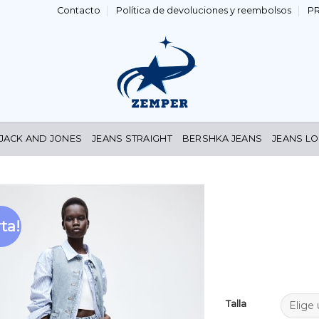
Contacto
Política de devoluciones y reembolsos
P
 JACK AND JONES
JEANS STRAIGHT
BERSHKA JEANS
JEANS LO
ta!
Añadir
a la
lista de
deseos
Talla