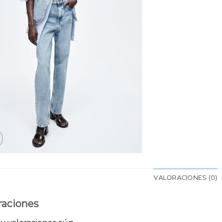
VALORACIONES (0)
raciones