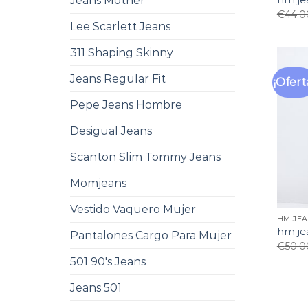
Jeans Mother
hm je
€
44.0
Lee Scarlett Jeans
311 Shaping Skinny
Jeans Regular Fit
¡Ofert
Pepe Jeans Hombre
Desigual Jeans
Scanton Slim Tommy Jeans
Momjeans
Vestido Vaquero Mujer
HM JE
hm je
Pantalones Cargo Para Mujer
€
50.0
501 90's Jeans
Jeans 501