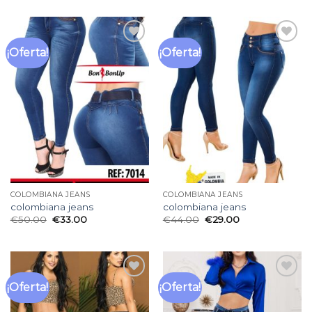
¡Oferta!
¡Oferta!
Añadir
Añadir
a la
a la
lista
lista
de
de
deseos
deseos
COLOMBIANA JEANS
COLOMBIANA JEANS
colombiana jeans
colombiana jeans
€
50.00
€
33.00
€
44.00
€
29.00
¡Oferta!
¡Oferta!
Añadir
Añadir
a la
a la
lista
lista