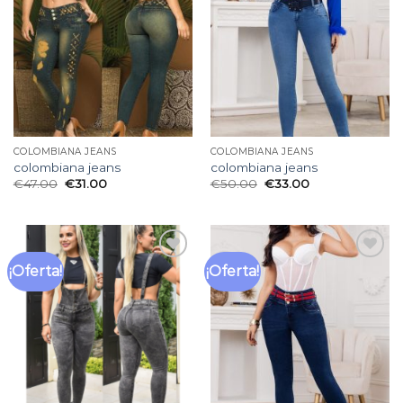
de
de
deseos
deseos
COLOMBIANA JEANS
COLOMBIANA JEANS
colombiana jeans
colombiana jeans
€
47.00
€
31.00
€
50.00
€
33.00
¡Oferta!
¡Oferta!
Añadir
Añadir
a la
a la
lista
lista
de
de
deseos
deseos