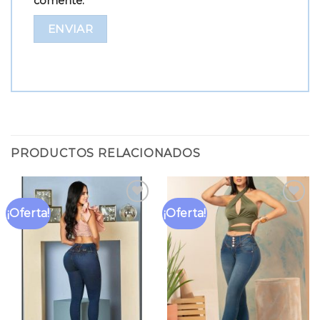
comente.
PRODUCTOS RELACIONADOS
¡Oferta!
¡Oferta!
Añadir
Añadir
a la
a la
lista
lista
de
de
deseos
deseos