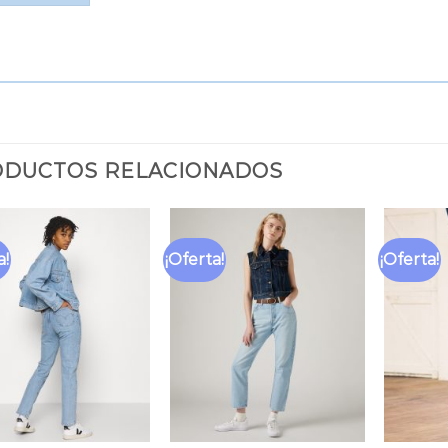
DUCTOS RELACIONADOS
a!
¡Oferta!
¡Oferta!
Añadir
Añadir
a la
a la
lista
lista
de
de
deseos
deseos