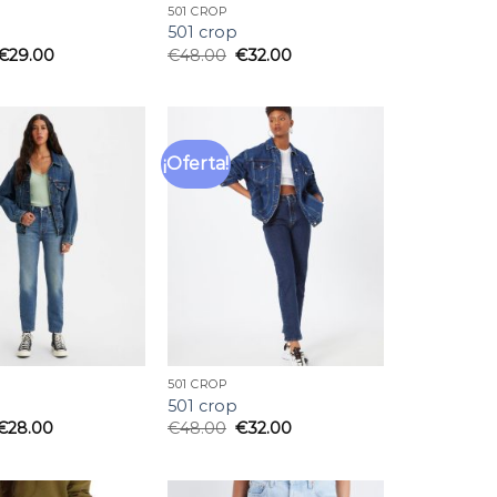
501 CROP
501 crop
€
29.00
€
48.00
€
32.00
¡Oferta!
Añadir
Añadir
a la
a la
lista
lista
de
de
deseos
deseos
501 CROP
501 crop
€
28.00
€
48.00
€
32.00