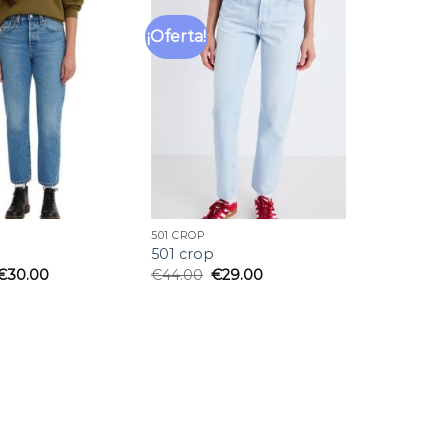
¡Oferta!
Añadir
Añadir
a la
a la
lista
lista
de
de
deseos
deseos
501 CROP
501 crop
€
30.00
€
44.00
€
29.00