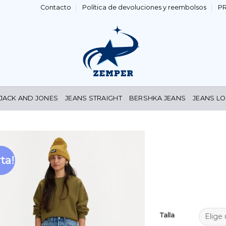
Contacto
Política de devoluciones y reembolsos
P
 JACK AND JONES
JEANS STRAIGHT
BERSHKA JEANS
JEANS LO
ta!
Añadir
a la
lista de
deseos
Talla