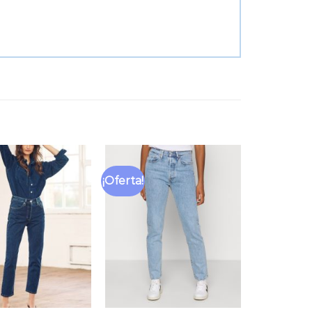
¡Oferta!
Añadir
Añadir
a la
a la
lista
lista
de
de
deseos
deseos