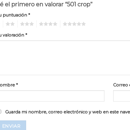
é el primero en valorar “501 crop”
u puntuación
*
2
3
4
5
u valoración
*
ombre
*
Correo 
Guarda mi nombre, correo electrónico y web en este nav