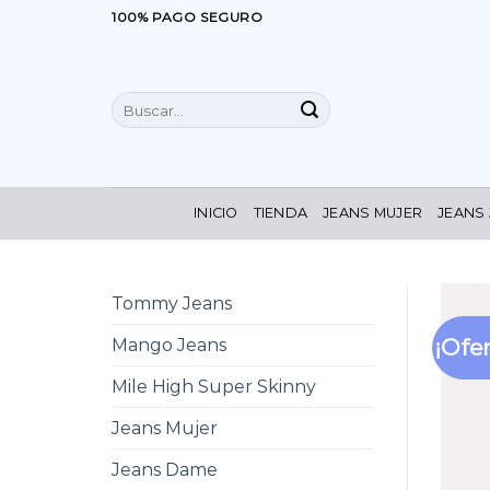
Saltar
100% PAGO SEGURO
al
contenido
Buscar
por:
INICIO
TIENDA
JEANS MUJER
JEANS
Tommy Jeans
¡Ofer
Mango Jeans
Mile High Super Skinny
Jeans Mujer
Jeans Dame