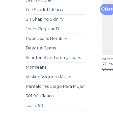
Jeans Mother
¡Ofert
Lee Scarlett Jeans
311 Shaping Skinny
Jeans Regular Fit
Pepe Jeans Hombre
Desigual Jeans
Scanton Slim Tommy Jeans
501 CR
501 c
Momjeans
€
47.0
Vestido Vaquero Mujer
Pantalones Cargo Para Mujer
501 90's Jeans
Jeans 501