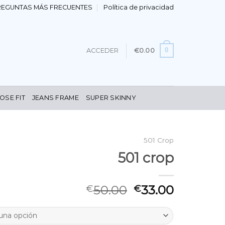
REGUNTAS MÁS FRECUENTES
Política de privacidad
0
ACCEDER
€
0.00
OSE FIT
JEANS FRAME
SUPER SKINNY
501 Crop
501 crop
50.00
33.00
€
€