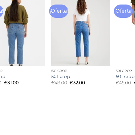
a!
¡Oferta!
¡Oferta!
Añadir
Añadir
a la
a la
lista
lista
de
de
deseos
deseos
OP
501 CROP
501 CROP
rop
501 crop
501 crop
0
€
31.00
€
48.00
€
32.00
€
45.00