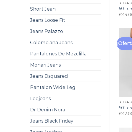
501 CR
501 c
Short Jean
€
44.0
Jeans Loose Fit
Jeans Palazzo
Colombiana Jeans
¡Ofert
Pantalones De Mezclilla
Monari Jeans
Jeans Dsquared
Pantalon Wide Leg
Leejeans
501 CR
501 c
Dr Denim Nora
€
42.0
Jeans Black Friday