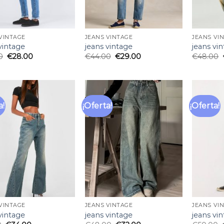
VINTAGE
JEANS VINTAGE
JEANS VI
vintage
jeans vintage
jeans vi
0
€
28.00
€
44.00
€
29.00
€
48.00
a!
¡Oferta!
¡Oferta!
Añadir
Añadir
a la
a la
lista
lista
de
de
deseos
deseos
VINTAGE
JEANS VINTAGE
JEANS VI
vintage
jeans vintage
jeans vi