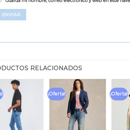
Guarda mi nombre, correo electrónico y web en este nav
DUCTOS RELACIONADOS
a!
¡Oferta!
¡Oferta!
Añadir
Añadir
a la
a la
lista
lista
de
de
deseos
deseos