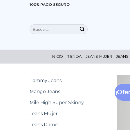
Saltar
100% PAGO SEGURO
al
contenido
Buscar
por:
INICIO
TIENDA
JEANS MUJER
JEANS
Tommy Jeans
¡Ofer
Mango Jeans
Mile High Super Skinny
Jeans Mujer
Jeans Dame