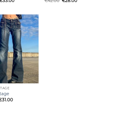
€
33.00
€
42.00
€
28.00
Añadir
a la
lista
de
deseos
NTAGE
ntage
€
31.00