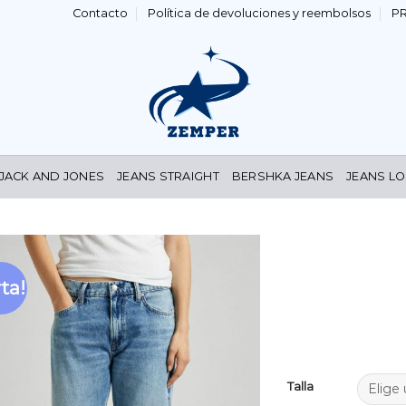
Contacto
Política de devoluciones y reembolsos
P
 JACK AND JONES
JEANS STRAIGHT
BERSHKA JEANS
JEANS LO
ta!
Añadir
a la
lista de
deseos
Talla