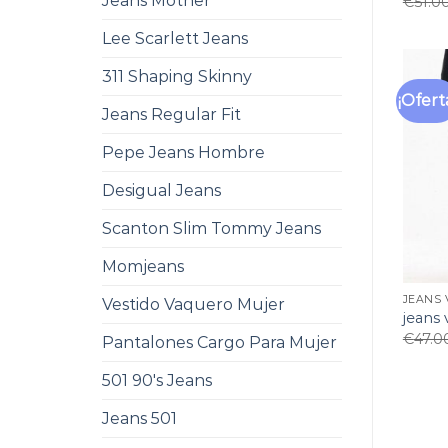
Jeans Mother
€
51.0
Lee Scarlett Jeans
311 Shaping Skinny
¡Ofert
Jeans Regular Fit
Pepe Jeans Hombre
Desigual Jeans
Scanton Slim Tommy Jeans
Momjeans
JEANS 
Vestido Vaquero Mujer
jeans 
€
47.0
Pantalones Cargo Para Mujer
501 90's Jeans
Jeans 501