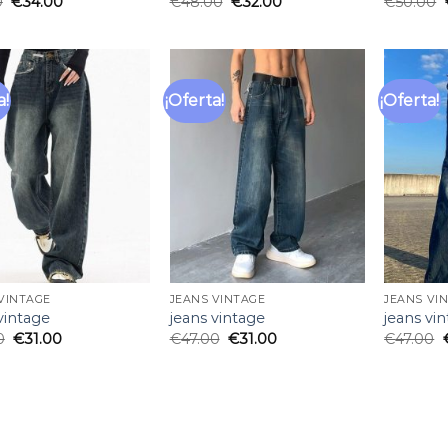
0
€
34.00
€
48.00
€
32.00
€
50.00
a!
¡Oferta!
¡Oferta!
Añadir
Añadir
a la
a la
lista
lista
de
de
deseos
deseos
VINTAGE
JEANS VINTAGE
JEANS VI
vintage
jeans vintage
jeans vi
0
€
31.00
€
47.00
€
31.00
€
47.00