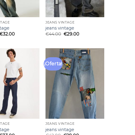
NTAGE
JEANS VINTAGE
ntage
jeans vintage
€
32.00
€
44.00
€
29.00
¡Oferta!
Añadir
Añadir
a la
a la
lista
lista
de
de
deseos
deseos
NTAGE
JEANS VINTAGE
ntage
jeans vintage