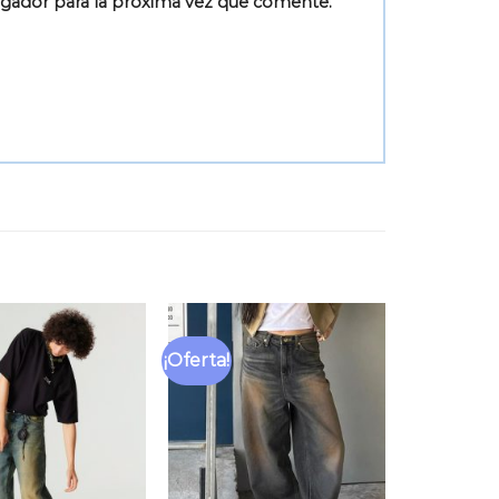
egador para la próxima vez que comente.
¡Oferta!
Añadir
Añadir
a la
a la
lista
lista
de
de
deseos
deseos