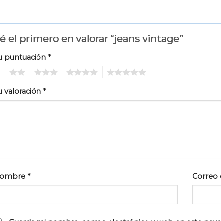
é el primero en valorar “jeans vintage”
u puntuación
*
2
3
4
5
u valoración
*
ombre
*
Correo 