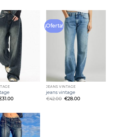
¡Oferta!
Añadir
Añadir
a la
a la
lista
lista
de
de
deseos
deseos
NTAGE
JEANS VINTAGE
ntage
jeans vintage
€
31.00
€
42.00
€
28.00
Añadir
a la