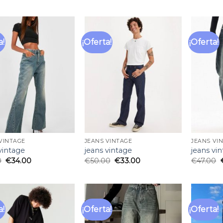
a!
¡Oferta!
¡Oferta!
Añadir
Añadir
a la
a la
lista
lista
de
de
deseos
deseos
VINTAGE
JEANS VINTAGE
JEANS VI
vintage
jeans vintage
jeans vi
0
€
34.00
€
50.00
€
33.00
€
47.00
a!
¡Oferta!
¡Oferta!
Añadir
Añadir
a la
a la