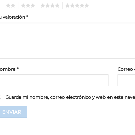
2
3
4
5
u valoración
*
ombre
*
Correo 
Guarda mi nombre, correo electrónico y web en este nav