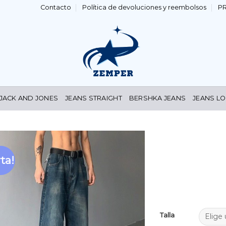
Contacto
Política de devoluciones y reembolsos
P
 JACK AND JONES
JEANS STRAIGHT
BERSHKA JEANS
JEANS LO
ta!
Añadir
a la
lista de
deseos
Talla