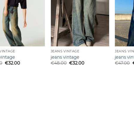
lista
lista
de
de
deseos
deseos
VINTAGE
JEANS VINTAGE
JEANS VI
vintage
jeans vintage
jeans vi
0
€
32.00
€
48.00
€
32.00
€
47.00