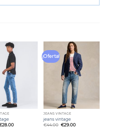
¡Oferta!
Añadir
Añadir
a la
a la
lista
lista
de
de
deseos
deseos
NTAGE
JEANS VINTAGE
ntage
jeans vintage
€
28.00
€
44.00
€
29.00