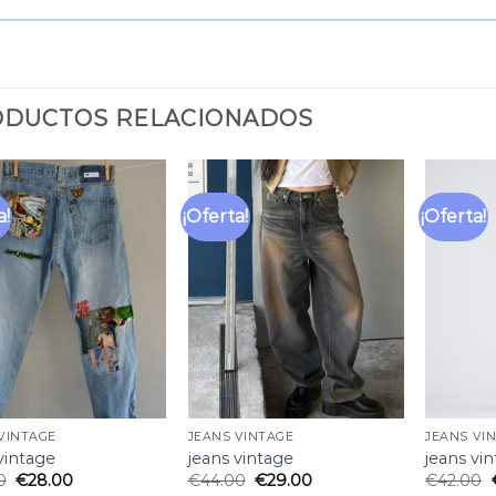
DUCTOS RELACIONADOS
a!
¡Oferta!
¡Oferta!
Añadir
Añadir
a la
a la
lista
lista
de
de
deseos
deseos
VINTAGE
JEANS VINTAGE
JEANS VI
vintage
jeans vintage
jeans vi
0
€
28.00
€
44.00
€
29.00
€
42.00