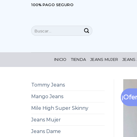
Saltar
100% PAGO SEGURO
al
contenido
Buscar
por:
INICIO
TIENDA
JEANS MUJER
JEANS
Tommy Jeans
¡Ofer
Mango Jeans
Mile High Super Skinny
Jeans Mujer
Jeans Dame