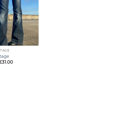
lista
de
deseos
NTAGE
ntage
€
31.00